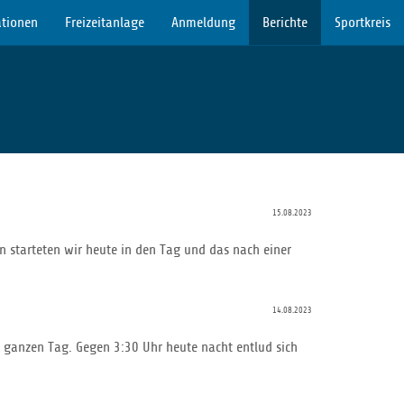
tionen
Freizeitanlage
Anmeldung
Berichte
Sportkreis
15.08.2023
 starteten wir heute in den Tag und das nach einer
14.08.2023
 ganzen Tag. Gegen 3:30 Uhr heute nacht entlud sich