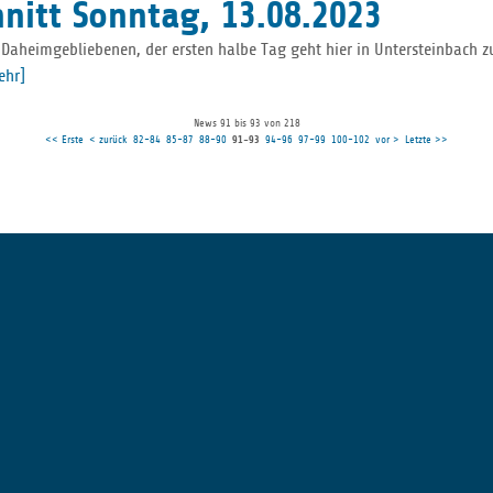
hnitt Sonntag, 13.08.2023
heimgebliebenen, der ersten halbe Tag geht hier in Untersteinbach zu E
ehr]
News 91 bis 93 von 218
<< Erste
< zurück
82-84
85-87
88-90
91-93
94-96
97-99
100-102
vor >
Letzte >>