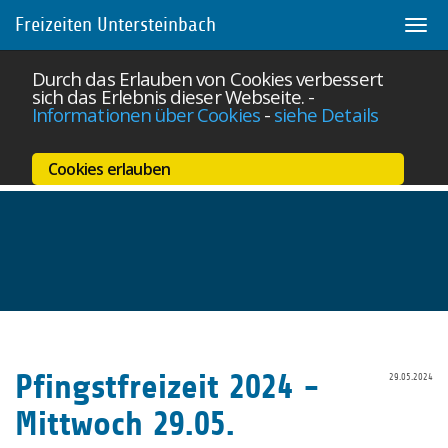
Freizeiten Untersteinbach
Togg
navi
Durch das Erlauben von Cookies verbessert
sich das Erlebnis dieser Webseite.
-
Informationen über Cookies
-
siehe Details
Cookies erlauben
Skip
to
main
Pfingstfreizeit 2024 -
29.05.2024
content
Mittwoch 29.05.