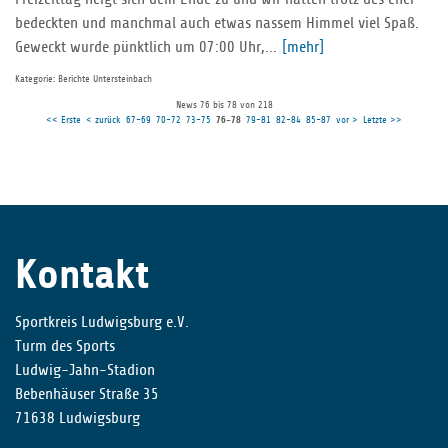
bedeckten und manchmal auch etwas nassem Himmel viel Spaß.
Geweckt wurde pünktlich um 07:00 Uhr,...
[mehr]
Kategorie: Berichte Untersteinbach
News 76 bis 78 von 218
<< Erste
< zurück
67-69
70-72
73-75
76-78
79-81
82-84
85-87
vor >
Letzte >>
Kontakt
Sportkreis Ludwigsburg e.V.
Turm des Sports
Ludwig-Jahn-Stadion
Bebenhäuser Straße 35
71638 Ludwigsburg