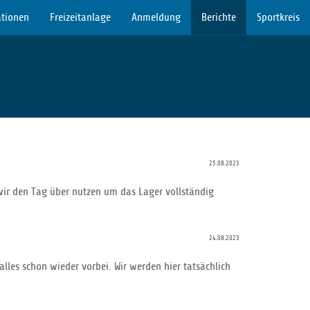
tionen
Freizeitanlage
Anmeldung
Berichte
Sportkreis
25.08.2023
wir den Tag über nutzen um das Lager vollständig
24.08.2023
lles schon wieder vorbei. Wir werden hier tatsächlich