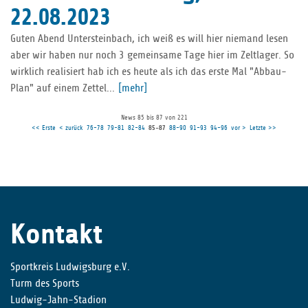
22.08.2023
Guten Abend Untersteinbach, ich weiß es will hier niemand lesen
aber wir haben nur noch 3 gemeinsame Tage hier im Zeltlager. So
wirklich realisiert hab ich es heute als ich das erste Mal "Abbau-
Plan" auf einem Zettel...
[mehr]
News 85 bis 87 von 221
<< Erste
< zurück
76-78
79-81
82-84
85-87
88-90
91-93
94-96
vor >
Letzte >>
Kontakt
Sportkreis Ludwigsburg e.V.
Turm des Sports
Ludwig-Jahn-Stadion