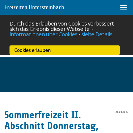
Freizeiten Untersteinbach
Togg
navi
Durch das Erlauben von Cookies verbessert
sich das Erlebnis dieser Webseite.
-
Informationen über Cookies
-
siehe Details
Cookies erlauben
Skip
to
main
Sommerfreizeit II.
24.08.2023
content
Abschnitt Donnerstag,