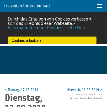
Freizeiten Untersteinbach
Togg
navi
Durch das Erlauben von Cookies verbessert
sich das Erlebnis dieser Webseite.
-
Informationen über Cookies
-
siehe Details
Cookies erlauben
Skip
to
main
< Montag, 12.08.2019
Mittwoch, 14.08.2019 >
content
Dienstag,
13.08.2019 20:42 Alter: 7 yrs
Kategorie: Berichte Untersteinbach