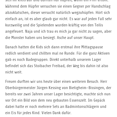
sich im Kreis auf und durften nur hüpfen, wenn ein Pfiff ertönt.
Während dem Hüpfer versuchen sie einen Gegner per Handschlag
abzuklatschen, dieser versucht natürlich wegzuhüpfen. Hört sich
einfach an, ist es aber glaub gar nicht. Es war auf jeden Fall sehr
kurzweilig und die Spielenden wurden kräftig von den Teilis
angefeuert. Naja und ich trau es mich ja gar nicht zu sagen, aber
die Monster haben uns besiegt. Asche auf unser Haupt.
Danach hatten die Kids sich dann erstmal ihre Mittagspause
redlich verdient und chillten mal ne Runde. Für die ganz Aktiven
gab es noch Badegruppen. Direkt unterhalb unserem Lager
befindet sich das Stoibacher Freibad, der Weg bis dahin ist also
nicht weit.
Freuen durften wir uns heute über einen weiteren Besuch. Herr
Oberbürgermeister Jürgen Kessing von Bietigheim-Bissingen, der
bereits vor zwei Jahren unser Lager besichtigte, machte sich nun
vor Ort ein Bild von dem neu gebauten Essenszelt. Im Gepäck
dabei hatte er noch mehrere Sets an Badmintonschlägern und
ein Eis für jedes Kind. Vielen Dank dafür.